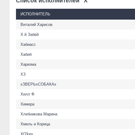
Список исполнителей "Х"
ИСПОЛНИТЕЛЬ
Виталий Харисов
Х.й Забей
Хабиасс
Хабиб
Харизма
ХЗ
хЗВЕРЬхСОБАКАх
Хилл Ф.
Химера
Хлебникова Марина
Хмель и Корица
ХО'key