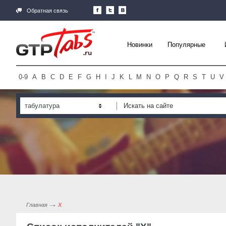
Обратная связь
Новинки
Популярные
0-9
A
B
C
D
E
F
G
H
I
J
K
L
M
N
O
P
Q
R
S
T
U
V
табулатура
Главная
Х