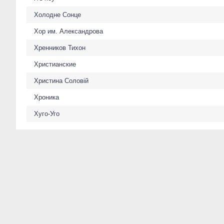
Холодне Сонце
Хор им. Александрова
Хренников Тихон
Христианские
Христина Соловій
Хроника
Хуго-Уго