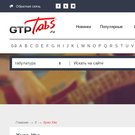
Обратная связь
Новинки
Популярные
0-9
A
B
C
D
E
F
G
H
I
J
K
L
M
N
O
P
Q
R
S
T
U
V
табулатура
Главная
Х
Хуго-Уго