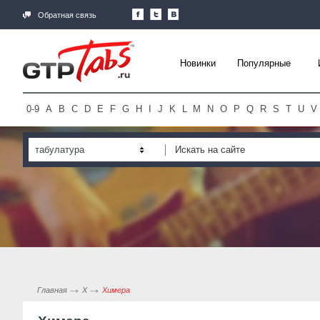
Обратная связь
Новинки
Популярные
0-9
A
B
C
D
E
F
G
H
I
J
K
L
M
N
O
P
Q
R
S
T
U
V
табулатура
Главная
Х
Химера