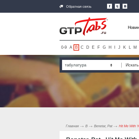
Обратная связь
Новин
0-9
A
B
C
D
E
F
G
H
I
J
K
L
M
табулатура
Главная
B
Benetar, Pat
Hit Me With Y