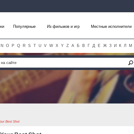
ки
Популярные
Из фильмов и игр
Местные исполнители
N
O
P
Q
R
S
T
U
V
W
X
Y
Z
А
Б
В
Г
Д
Е
Ж
З
И
К
Л
М
our Best Shot