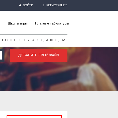
ВОЙТИ
РЕГИСТРАЦИЯ
Школы игры
Платные табулатуры
Н
О
П
Р
С
Т
У
Ф
Х
Ц
Ч
Ш
Щ
Э-Я
ДОБАВИТЬ СВОЙ ФАЙЛ