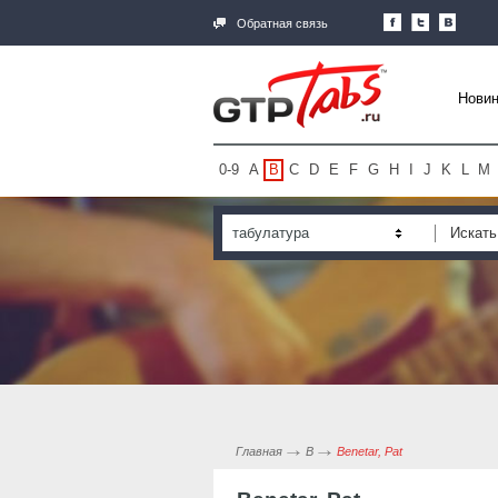
Обратная связь
Новин
0-9
A
B
C
D
E
F
G
H
I
J
K
L
M
табулатура
Главная
B
Benetar, Pat