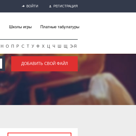
ВОЙТИ
РЕГИСТРАЦИЯ
Школы игры
Платные табулатуры
Н
О
П
Р
С
Т
У
Ф
Х
Ц
Ч
Ш
Щ
Э-Я
ДОБАВИТЬ СВОЙ ФАЙЛ