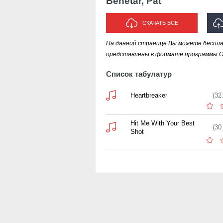
Benetar, Pat
СКАЧАТЬ ВСЕ
На данной странице Вы можете бесплат
ИСП
представлены в формате программы Gui
Список табулатур
Heartbreaker
(32
Hit Me With Your Best
(30
Shot