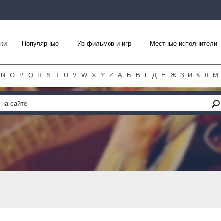
ки
Популярные
Из фильмов и игр
Местные исполнители
N
O
P
Q
R
S
T
U
V
W
X
Y
Z
А
Б
В
Г
Д
Е
Ж
З
И
К
Л
М