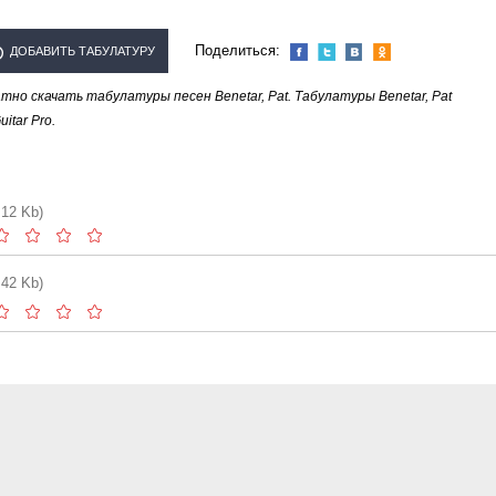
Поделиться:
ДОБАВИТЬ ТАБУЛАТУРУ
но скачать табулатуры песен Benetar, Pat. Табулатуры Benetar, Pat
ОЛНИТЕЛЯ "BENETAR, PAT"
tar Pro.
.12 Kb)
.42 Kb)