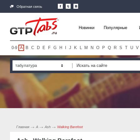
Обратная связь
Новинки
Популярные
0-9
A
B
C
D
E
F
G
H
I
J
K
L
M
N
O
P
Q
R
S
T
U
V
табулатура
Главная
A
Ash
Walking Barefoot