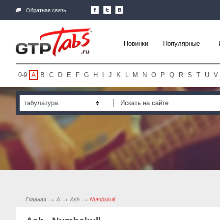
Обратная связь
Новинки
Популярные
0-9
A
B
C
D
E
F
G
H
I
J
K
L
M
N
O
P
Q
R
S
T
U
V
табулатура
Главная
A
Ash
Numbskull