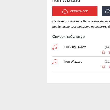
Iron Wizzard
СКАЧАТЬ ВСЕ
На данной странице Вы можете бесплат
ИСПО
представлены в формате программы Gui
Список табулатур
Fucking Dwarfs
(44
Iron Wizzard
(28