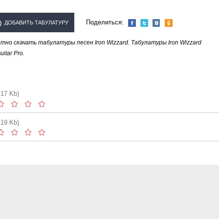
Поделиться:
ДОБАВИТЬ ТАБУЛАТУРУ
но скачать табулатуры песен Iron Wizzard. Табулатуры Iron Wizzard
ЛНИТЕЛЯ "IRON WIZZARD"
tar Pro.
.17 Kb)
.19 Kb)