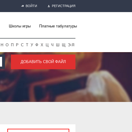
ВОЙТИ
РЕГИСТРАЦИЯ
Школы игры
Платные табулатуры
Н
О
П
Р
С
Т
У
Ф
Х
Ц
Ч
Ш
Щ
Э-Я
ДОБАВИТЬ СВОЙ ФАЙЛ