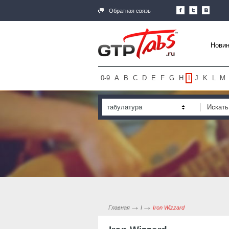
Обратная связь
Новин
0-9
A
B
C
D
E
F
G
H
I
J
K
L
M
табулатура
Главная
I
Iron Wizzard