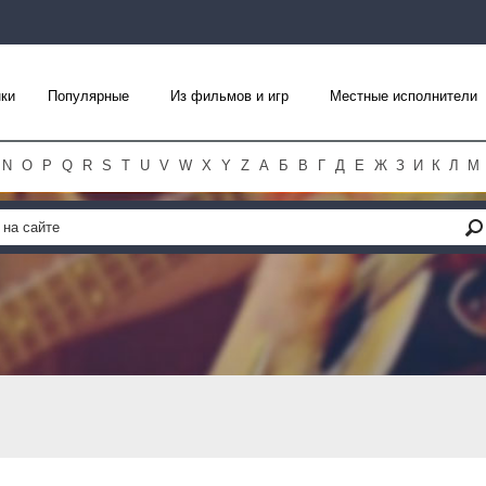
ки
Популярные
Из фильмов и игр
Местные исполнители
N
O
P
Q
R
S
T
U
V
W
X
Y
Z
А
Б
В
Г
Д
Е
Ж
З
И
К
Л
М