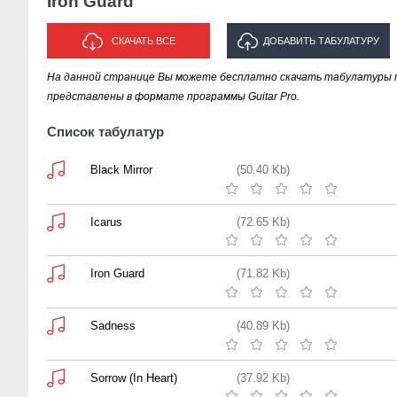
Iron Guard
СКАЧАТЬ ВСЕ
ДОБАВИТЬ ТАБУЛАТУРУ
На данной странице Вы можете бесплатно скачать табулатуры пес
ИСПОЛНИТЕЛЯ "IRON GUARD"
представлены в формате программы Guitar Pro.
Список табулатур
Black Mirror
(50.40 Kb)
Icarus
(72.65 Kb)
Iron Guard
(71.82 Kb)
Sadness
(40.89 Kb)
Sorrow (In Heart)
(37.92 Kb)