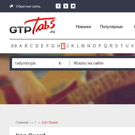
Обратная связь
Новинки
Популярные
0-9
A
B
C
D
E
F
G
H
I
J
K
L
M
N
O
P
Q
R
S
T
U
V
табулатура
Главная
I
Iron Guard