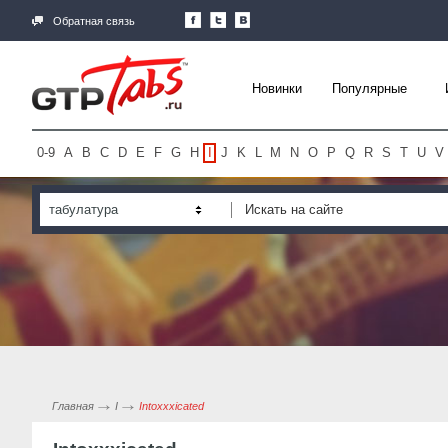
Обратная связь
Новинки
Популярные
0-9
A
B
C
D
E
F
G
H
I
J
K
L
M
N
O
P
Q
R
S
T
U
V
табулатура
Главная
I
Intoxxxicated