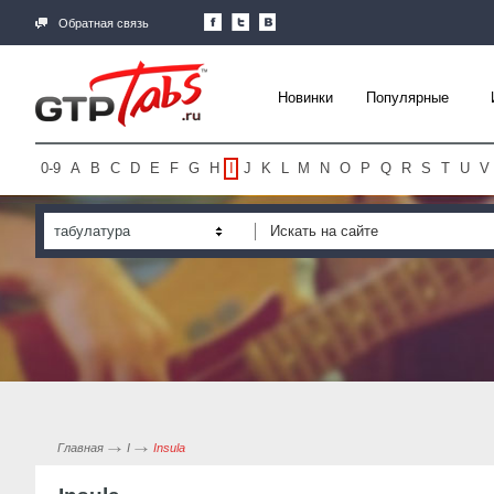
Обратная связь
Новинки
Популярные
0-9
A
B
C
D
E
F
G
H
I
J
K
L
M
N
O
P
Q
R
S
T
U
V
табулатура
Главная
I
Insula