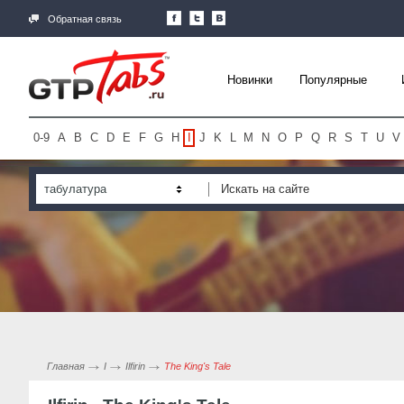
Обратная связь
Новинки
Популярные
0-9
A
B
C
D
E
F
G
H
I
J
K
L
M
N
O
P
Q
R
S
T
U
V
табулатура
Главная
I
Ilfirin
The King's Tale