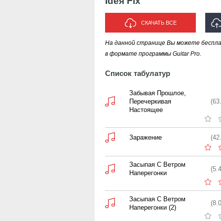
Ideя Fix
СКАЧАТЬ ВСЕ
На данной странице Вы можете бесплат
И
в формате программы Guitar Pro.
Список табулатур
Забывая Прошлое,
Перечеркивая
(63
Настоящее
Заражение
(42
Засыпая С Ветром
(5.
Наперегонки
Засыпая С Ветром
(8.
Наперегонки (2)