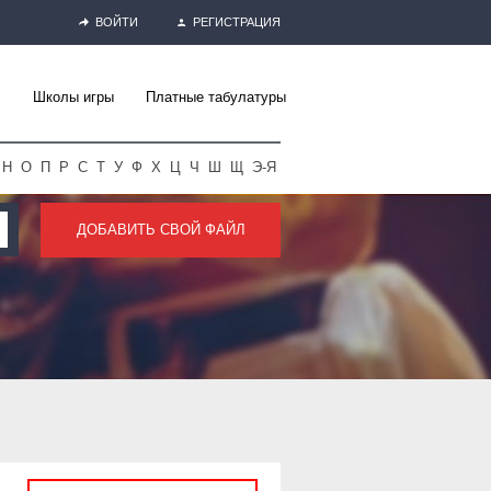
ВОЙТИ
РЕГИСТРАЦИЯ
Школы игры
Платные табулатуры
Н
О
П
Р
С
Т
У
Ф
Х
Ц
Ч
Ш
Щ
Э-Я
ДОБАВИТЬ СВОЙ ФАЙЛ