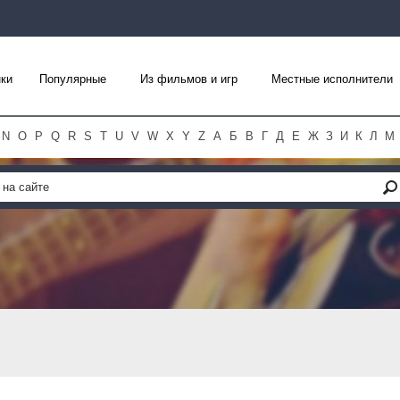
ки
Популярные
Из фильмов и игр
Местные исполнители
N
O
P
Q
R
S
T
U
V
W
X
Y
Z
А
Б
В
Г
Д
Е
Ж
З
И
К
Л
М