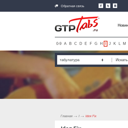
Обратная связь
Новин
0-9
A
B
C
D
E
F
G
H
I
J
K
L
M
табулатура
Главная
I
Ideя Fix