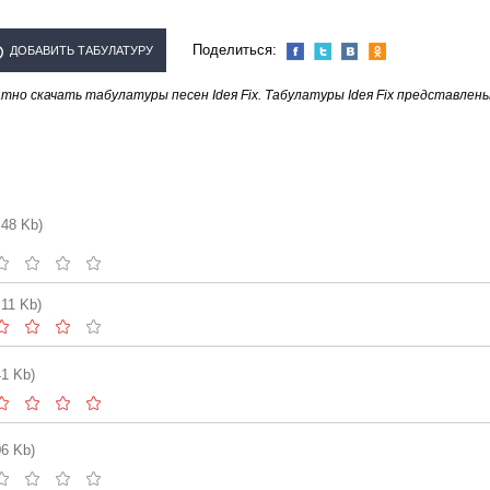
Поделиться:
ДОБАВИТЬ ТАБУЛАТУРУ
но скачать табулатуры песен Ideя Fix. Табулатуры Ideя Fix представлен
СПОЛНИТЕЛЯ "IDEЯ FIX"
.48 Kb)
.11 Kb)
41 Kb)
06 Kb)