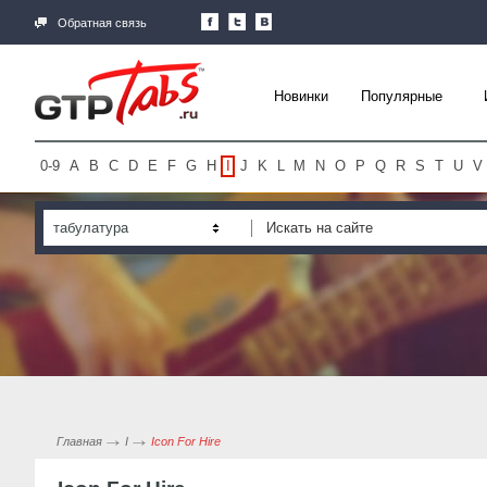
Обратная связь
Новинки
Популярные
0-9
A
B
C
D
E
F
G
H
I
J
K
L
M
N
O
P
Q
R
S
T
U
V
табулатура
Главная
I
Icon For Hire