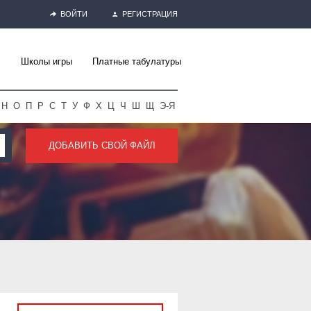
ВОЙТИ
РЕГИСТРАЦИЯ
Школы игры
Платные табулатуры
Н
О
П
Р
С
Т
У
Ф
Х
Ц
Ч
Ш
Щ
Э-Я
ДОБАВИТЬ СВОЙ ФАЙЛ