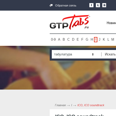
Обратная связь
Новин
0-9
A
B
C
D
E
F
G
H
I
J
K
L
M
табулатура
Главная
I
ICO, ICO soundtrack