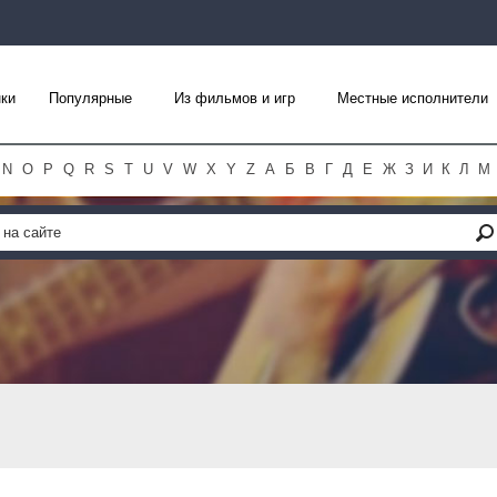
ки
Популярные
Из фильмов и игр
Местные исполнители
N
O
P
Q
R
S
T
U
V
W
X
Y
Z
А
Б
В
Г
Д
Е
Ж
З
И
К
Л
М