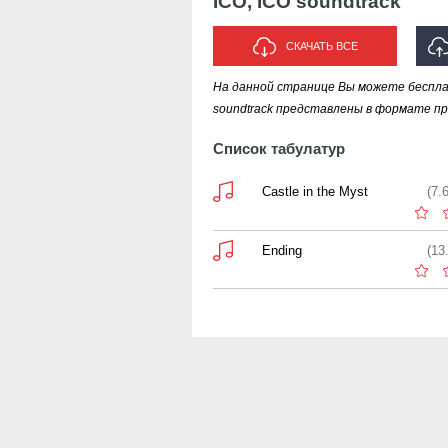
ICO, ICO soundtrack
СКАЧАТЬ ВСЕ
На данной странице Вы можете бесплат
И
soundtrack представлены в формате про
Список табулатур
Castle in the Myst
(7.
Ending
(13