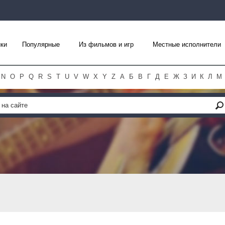
ки
Популярные
Из фильмов и игр
Местные исполнители
N
O
P
Q
R
S
T
U
V
W
X
Y
Z
А
Б
В
Г
Д
Е
Ж
З
И
К
Л
М