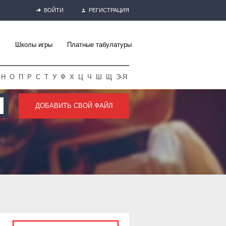
ВОЙТИ
РЕГИСТРАЦИЯ
Школы игры
Платные табулатуры
Н
О
П
Р
С
Т
У
Ф
Х
Ц
Ч
Ш
Щ
Э-Я
ДОБАВИТЬ СВОЙ ФАЙЛ