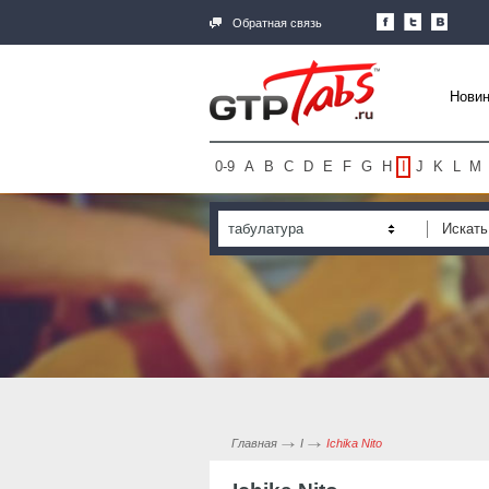
Обратная связь
Новин
0-9
A
B
C
D
E
F
G
H
I
J
K
L
M
табулатура
Главная
I
Ichika Nito