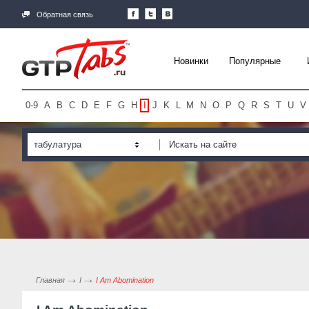
Обратная связь
Новинки
Популярные
0-9
A
B
C
D
E
F
G
H
I
J
K
L
M
N
O
P
Q
R
S
T
U
V
табулатура
Главная
I
I Am Abomination