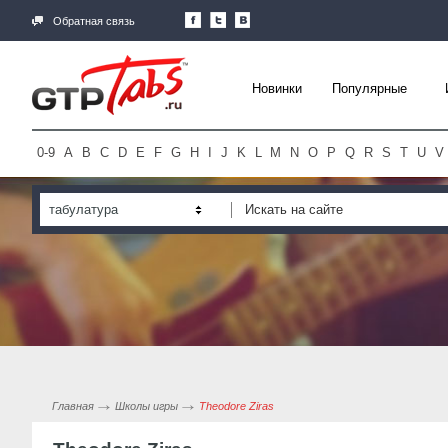
Обратная связь
Новинки
Популярные
0-9
A
B
C
D
E
F
G
H
I
J
K
L
M
N
O
P
Q
R
S
T
U
V
табулатура
Главная
Школы игры
Theodore Ziras