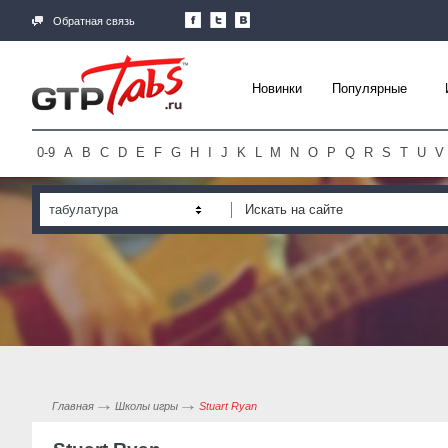
Обратная связь
Новинки
Популярные
0-9
A
B
C
D
E
F
G
H
I
J
K
L
M
N
O
P
Q
R
S
T
U
V
табулатура
Главная
Школы игры
Stuart Ryan