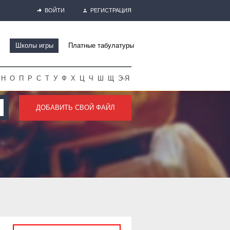
ВОЙТИ
РЕГИСТРАЦИЯ
Школы игры
Платные табулатуры
Н
О
П
Р
С
Т
У
Ф
Х
Ц
Ч
Ш
Щ
Э-Я
ДОБАВИТЬ СВОЙ ФАЙЛ