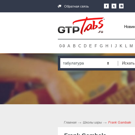
Обратная связь
Новин
0-9
A
B
C
D
E
F
G
H
I
J
K
L
M
табулатура
Главная
Школы игры
Frank Gambale