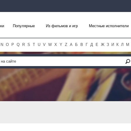
ки
Популярные
Из фильмов и игр
Местные исполнители
N
O
P
Q
R
S
T
U
V
W
X
Y
Z
А
Б
В
Г
Д
Е
Ж
З
И
К
Л
М