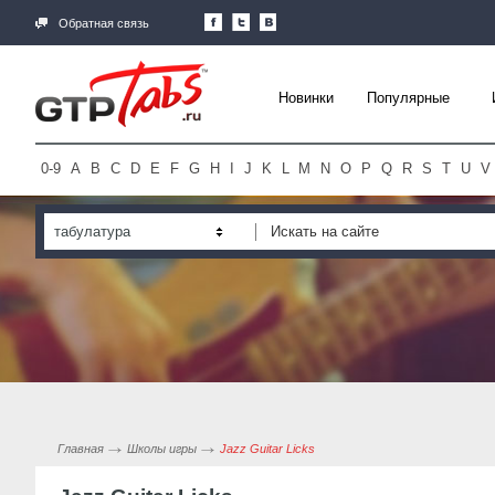
Обратная связь
Новинки
Популярные
0-9
A
B
C
D
E
F
G
H
I
J
K
L
M
N
O
P
Q
R
S
T
U
V
табулатура
Главная
Школы игры
Jazz Guitar Licks