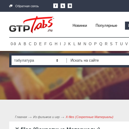
Обратная связь
Новинки
Популярные
0-9
A
B
C
D
E
F
G
H
I
J
K
L
M
N
O
P
Q
R
S
T
U
V
табулатура
Главная
Из фильмов и игр
X-files (Секретные Материалы)