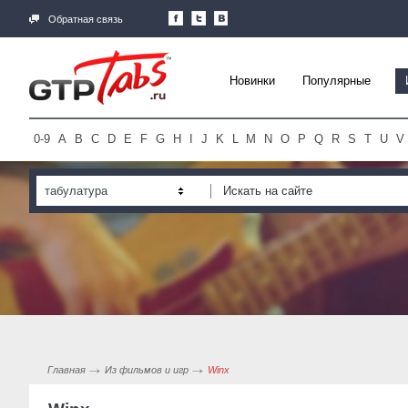
Обратная связь
Новинки
Популярные
0-9
A
B
C
D
E
F
G
H
I
J
K
L
M
N
O
P
Q
R
S
T
U
V
табулатура
Главная
Из фильмов и игр
Winx