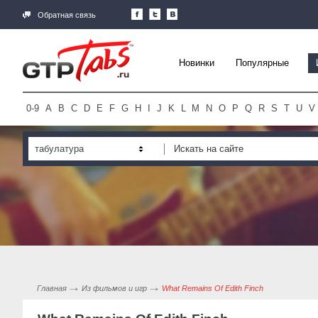
Обратная связь
Новинки
Популярные
0-9
A
B
C
D
E
F
G
H
I
J
K
L
M
N
O
P
Q
R
S
T
U
V
табулатура
Главная
Из фильмов и игр
What Remains Of Edith Finch