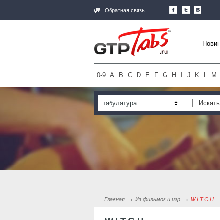
Обратная связь
Новин
0-9
A
B
C
D
E
F
G
H
I
J
K
L
M
табулатура
Главная
Из фильмов и игр
W.I.T.C.H.