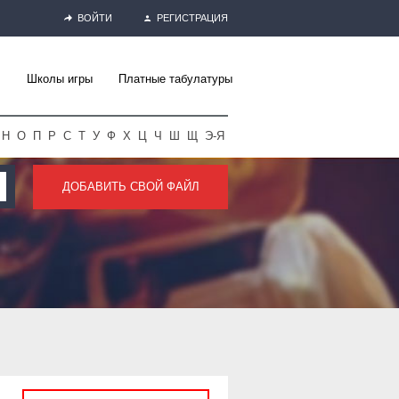
ВОЙТИ
РЕГИСТРАЦИЯ
Школы игры
Платные табулатуры
Н
О
П
Р
С
Т
У
Ф
Х
Ц
Ч
Ш
Щ
Э-Я
ДОБАВИТЬ СВОЙ ФАЙЛ