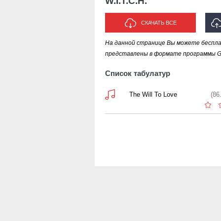
W.I.T.C.H.
СКАЧАТЬ ВСЕ
На данной странице Вы можете бесплат
ИС
представлены в формате программы Gui
Список табулатур
The Will To Love
(86