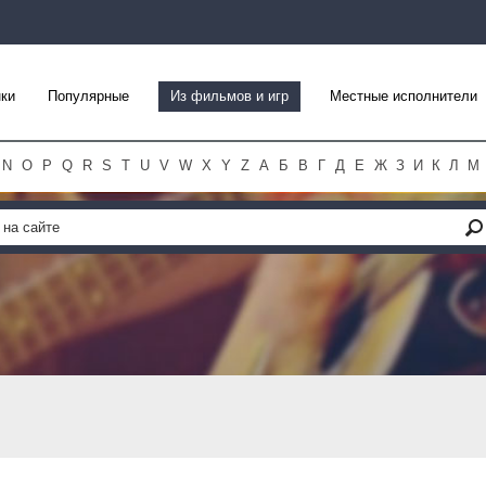
ки
Популярные
Из фильмов и игр
Местные исполнители
N
O
P
Q
R
S
T
U
V
W
X
Y
Z
А
Б
В
Г
Д
Е
Ж
З
И
К
Л
М