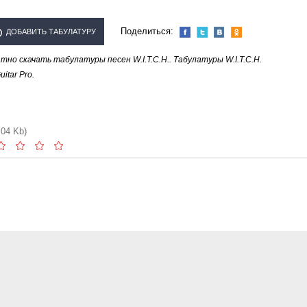
Поделиться:
ДОБАВИТЬ ТАБУЛАТУРУ
но скачать табулатуры песен W.I.T.C.H.. Табулатуры W.I.T.C.H.
ПОЛНИТЕЛЯ "W.I.T.C.H."
tar Pro.
.04 Kb)