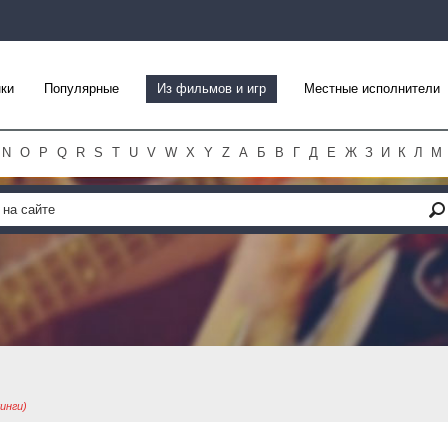
ки
Популярные
Из фильмов и игр
Местные исполнители
N
O
P
Q
R
S
T
U
V
W
X
Y
Z
А
Б
В
Г
Д
Е
Ж
З
И
К
Л
М
кинги)