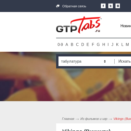
Обратная связь
Новин
0-9
A
B
C
D
E
F
G
H
I
J
K
L
M
табулатура
Главная
Из фильмов и игр
Vikings (Ви