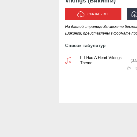
Vikings (Викинги)
СКАЧАТЬ ВСЕ
На данной странице Вы можете бесплат
И
(Викинги) представлены в формате про
Список табулатур
If I Had A Heart Vikings
(3.
Theme