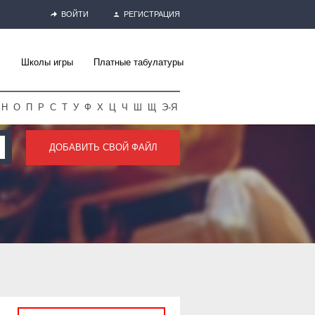
ВОЙТИ
РЕГИСТРАЦИЯ
Школы игры
Платные табулатуры
Н
О
П
Р
С
Т
У
Ф
Х
Ц
Ч
Ш
Щ
Э-Я
ДОБАВИТЬ СВОЙ ФАЙЛ