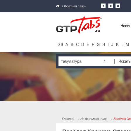
Обратная связь
Новин
0-9
A
B
C
D
E
F
G
H
I
J
K
L
M
табулатура
Главная
Из фильмов и игр
Весёлая Х