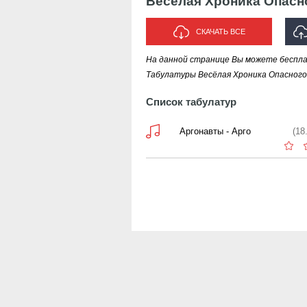
Весёлая Хроника Опасн
СКАЧАТЬ ВСЕ
На данной странице Вы можете беспла
И
Табулатуры Весёлая Хроника Опасного
Список табулатур
Аргонавты - Арго
(18