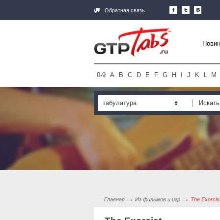
Обратная связь
Новин
0-9
A
B
C
D
E
F
G
H
I
J
K
L
M
табулатура
Главная
Из фильмов и игр
The Exorcis