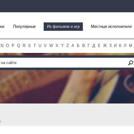
ки
Популярные
Из фильмов и игр
Местные исполнители
N
O
P
Q
R
S
T
U
V
W
X
Y
Z
А
Б
В
Г
Д
Е
Ж
З
И
К
Л
М
t