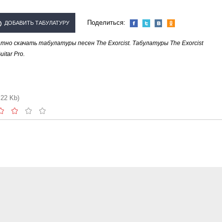
Поделиться:
ДОБАВИТЬ ТАБУЛАТУРУ
но скачать табулатуры песен The Exorcist. Табулатуры The Exorcist
ЛНИТЕЛЯ "THE EXORCIST"
tar Pro.
.22 Kb)