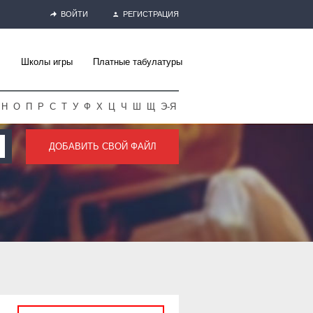
ВОЙТИ
РЕГИСТРАЦИЯ
Школы игры
Платные табулатуры
Н
О
П
Р
С
Т
У
Ф
Х
Ц
Ч
Ш
Щ
Э-Я
ДОБАВИТЬ СВОЙ ФАЙЛ