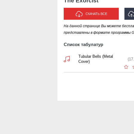
The Exorcist
СКАЧАТЬ ВСЕ
На данной странице Вы можете бесплат
ИСПО
представлены в формате программы Gui
Список табулатур
Tubular Bells (Metal
(17
Cover)