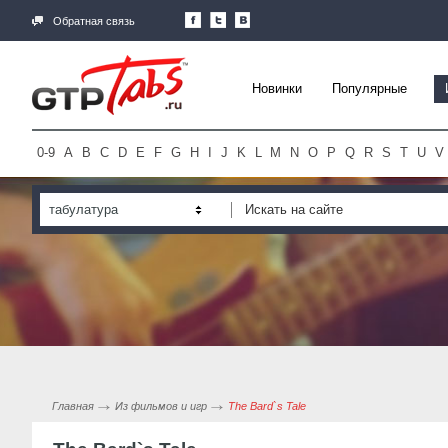
Обратная связь
Новинки
Популярные
0-9
A
B
C
D
E
F
G
H
I
J
K
L
M
N
O
P
Q
R
S
T
U
V
табулатура
Главная
Из фильмов и игр
The Bard`s Tale