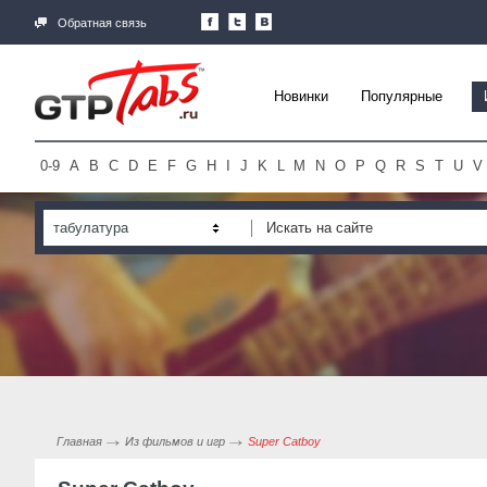
Обратная связь
Новинки
Популярные
0-9
A
B
C
D
E
F
G
H
I
J
K
L
M
N
O
P
Q
R
S
T
U
V
табулатура
Главная
Из фильмов и игр
Super Catboy