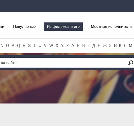
ки
Популярные
Из фильмов и игр
Местные исполнители
N
O
P
Q
R
S
T
U
V
W
X
Y
Z
А
Б
В
Г
Д
Е
Ж
З
И
К
Л
М