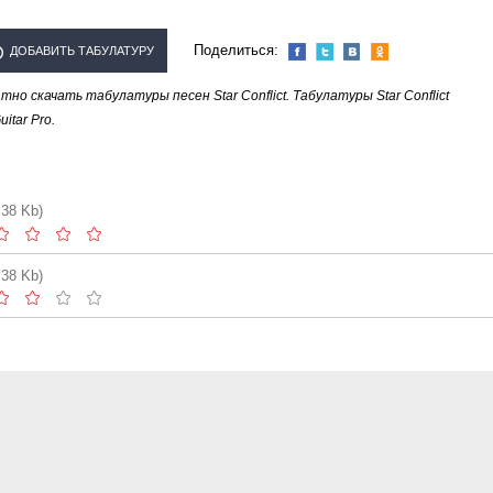
Поделиться:
ДОБАВИТЬ ТАБУЛАТУРУ
о скачать табулатуры песен Star Conflict. Табулатуры Star Conflict
ЛНИТЕЛЯ "STAR CONFLICT"
tar Pro.
.38 Kb)
.38 Kb)