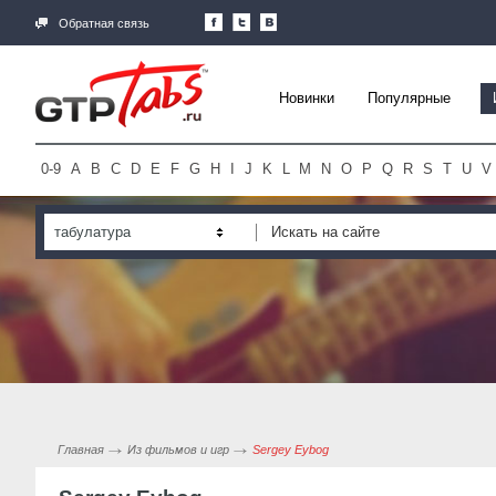
Обратная связь
Новинки
Популярные
0-9
A
B
C
D
E
F
G
H
I
J
K
L
M
N
O
P
Q
R
S
T
U
V
табулатура
Главная
Из фильмов и игр
Sergey Eybog