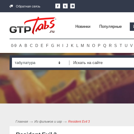
Обратная связь
Новинки
Популярные
0-9
A
B
C
D
E
F
G
H
I
J
K
L
M
N
O
P
Q
R
S
T
U
V
табулатура
Главная
Из фильмов и игр
Resident Evil 3