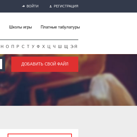
ВОЙТИ
РЕГИСТРАЦИЯ
Школы игры
Платные табулатуры
Н
О
П
Р
С
Т
У
Ф
Х
Ц
Ч
Ш
Щ
Э-Я
ДОБАВИТЬ СВОЙ ФАЙЛ