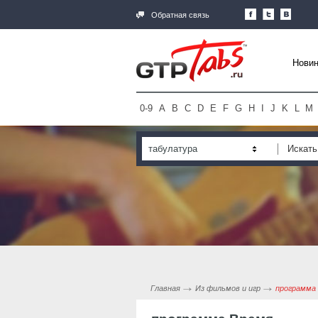
Обратная связь
Новин
0-9
A
B
C
D
E
F
G
H
I
J
K
L
M
табулатура
Главная
Из фильмов и игр
программа