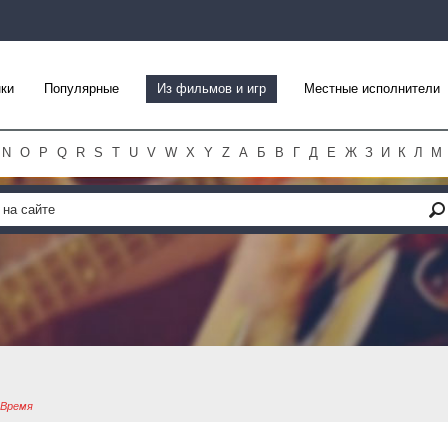
ки
Популярные
Из фильмов и игр
Местные исполнители
N
O
P
Q
R
S
T
U
V
W
X
Y
Z
А
Б
В
Г
Д
Е
Ж
З
И
К
Л
М
 Время