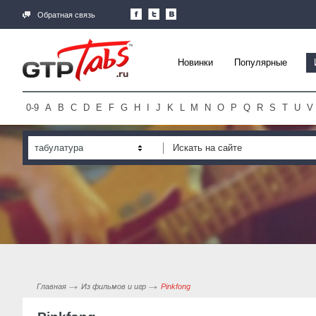
Обратная связь
Новинки
Популярные
0-9
A
B
C
D
E
F
G
H
I
J
K
L
M
N
O
P
Q
R
S
T
U
V
табулатура
Главная
Из фильмов и игр
Pinkfong