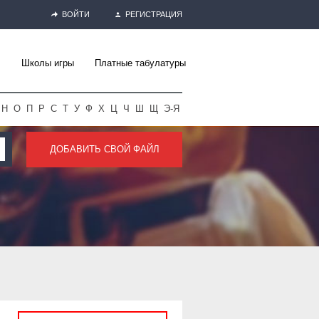
ВОЙТИ
РЕГИСТРАЦИЯ
Школы игры
Платные табулатуры
Н
О
П
Р
С
Т
У
Ф
Х
Ц
Ч
Ш
Щ
Э-Я
ДОБАВИТЬ СВОЙ ФАЙЛ