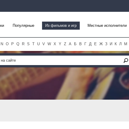
ки
Популярные
Из фильмов и игр
Местные исполнители
N
O
P
Q
R
S
T
U
V
W
X
Y
Z
А
Б
В
Г
Д
Е
Ж
З
И
К
Л
М