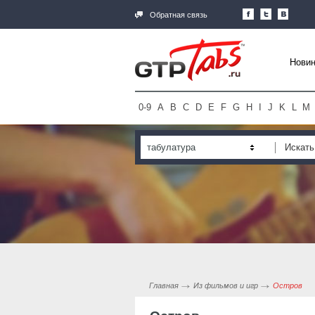
Обратная связь
Новин
0-9
A
B
C
D
E
F
G
H
I
J
K
L
M
табулатура
Главная
Из фильмов и игр
Остров