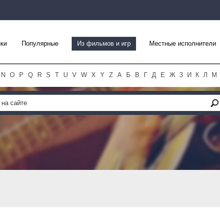
ки
Популярные
Из фильмов и игр
Местные исполнители
N
O
P
Q
R
S
T
U
V
W
X
Y
Z
А
Б
В
Г
Д
Е
Ж
З
И
К
Л
М