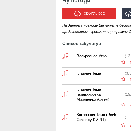
Ну погоди
СКАЧАТЬ ВСЕ
На данной странице Вы можете беспла
ИС
представлены в формате программы Gui
Список табулатур
Воскресное Утро
(13
Главная Тема
(3.
Главная Тема
(аранжировка
(19
Мироненко Артем)
Заглавная Тема (Rock
(11
Cover by KVINT)