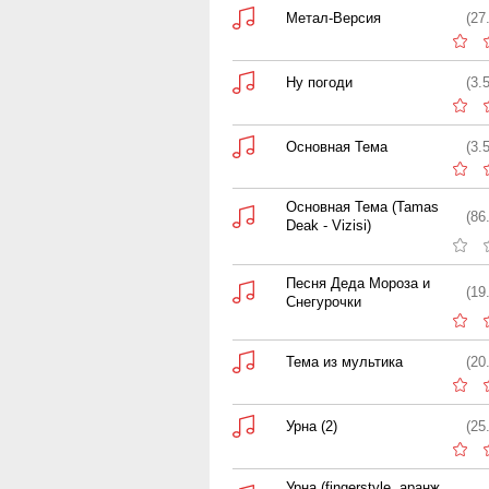
Метал-Версия
(27
Ну погоди
(3.
Основная Тема
(3.
Основная Тема (Tamas
(86
Deak - Vizisi)
Песня Деда Мороза и
(19
Снегурочки
Тема из мультика
(20
Урна (2)
(25
Урна (fingerstyle, аранж.