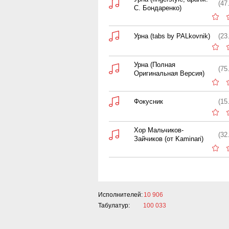
(47
С. Бондаренко)
Урна (tabs by PALkovnik)
(23
Урна (Полная
(75
Оригинальная Версия)
Фокусник
(15
Хор Мальчиков-
(32
Зайчиков (от Kaminari)
Исполнителей:
10 906
Табулатур:
100 033