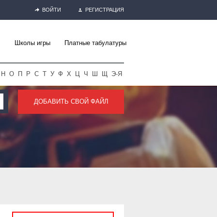
ВОЙТИ
РЕГИСТРАЦИЯ
Школы игры
Платные табулатуры
Н
О
П
Р
С
Т
У
Ф
Х
Ц
Ч
Ш
Щ
Э-Я
ДОБАВИТЬ СВОЙ ФАЙЛ