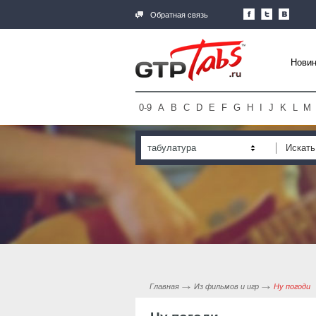
Обратная связь
Новин
0-9
A
B
C
D
E
F
G
H
I
J
K
L
M
табулатура
Главная
Из фильмов и игр
Ну погоди