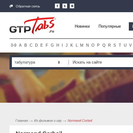
Обратная связь
Новинки
Популярные
0-9
A
B
C
D
E
F
G
H
I
J
K
L
M
N
O
P
Q
R
S
T
U
V
табулатура
Главная
Из фильмов и игр
Normand Corbeil