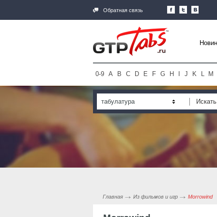
Обратная связь
Новин
0-9
A
B
C
D
E
F
G
H
I
J
K
L
M
табулатура
Главная
Из фильмов и игр
Morrowind