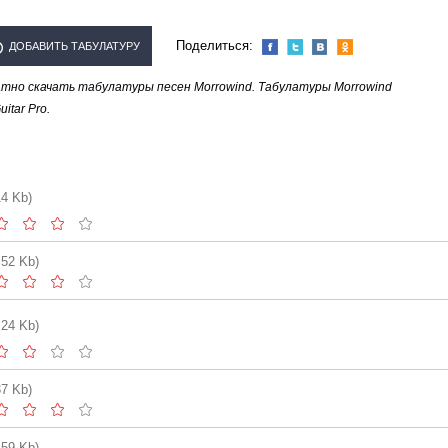
Поделиться:
ДОБАВИТЬ ТАБУЛАТУРУ
тно скачать табулатуры песен Morrowind. Табулатуры Morrowind
ОЛНИТЕЛЯ "MORROWIND"
tar Pro.
14 Kb)
.52 Kb)
.24 Kb)
37 Kb)
.59 Kb)