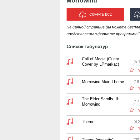
Morrowind
СКАЧАТЬ ВСЕ
На данной странице Вы можете беспла
ИСП
представлены в формате программы Gui
Список табулатур
Call of Magic (Guitar
(5.
Cover by LPmarkac)
Morrowind Main Theme
(18
The Elder Scrolls III:
(17
Morrowind
Theme
(4.
Theme (acoustic)
(20