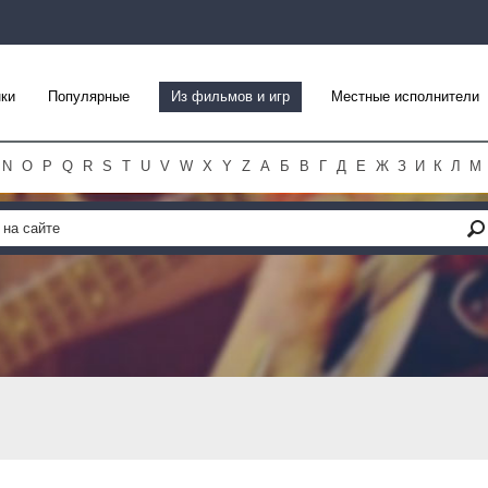
ки
Популярные
Из фильмов и игр
Местные исполнители
N
O
P
Q
R
S
T
U
V
W
X
Y
Z
А
Б
В
Г
Д
Е
Ж
З
И
К
Л
М