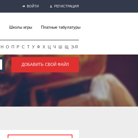
ВОЙТИ
РЕГИСТРАЦИЯ
Школы игры
Платные табулатуры
Н
О
П
Р
С
Т
У
Ф
Х
Ц
Ч
Ш
Щ
Э-Я
ДОБАВИТЬ СВОЙ ФАЙЛ