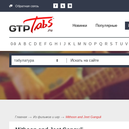
Обратная связь
Новинки
Популярные
0-9
A
B
C
D
E
F
G
H
I
J
K
L
M
N
O
P
Q
R
S
T
U
V
табулатура
Главная
Из фильмов и игр
Mithoon and Jeet Ganguli