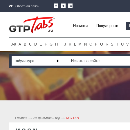
Обратная связь
Новинки
Популярные
0-9
A
B
C
D
E
F
G
H
I
J
K
L
M
N
O
P
Q
R
S
T
U
V
табулатура
Главная
Из фильмов и игр
M.O.O.N.