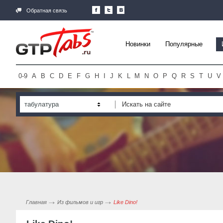
Обратная связь
Новинки
Популярные
0-9
A
B
C
D
E
F
G
H
I
J
K
L
M
N
O
P
Q
R
S
T
U
V
табулатура
Главная
Из фильмов и игр
Like Dino!