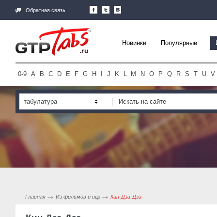
Обратная связь
Новинки
Популярные
0-9
A
B
C
D
E
F
G
H
I
J
K
L
M
N
O
P
Q
R
S
T
U
V
табулатура
Главная
Из фильмов и игр
Кин-Дза-Дза