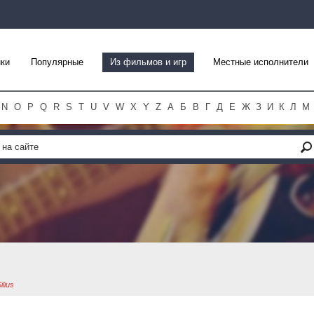
ки
Популярные
Из фильмов и игр
Местные исполнители
N
O
P
Q
R
S
T
U
V
W
X
Y
Z
А
Б
В
Г
Д
Е
Ж
З
И
К
Л
М
ilius