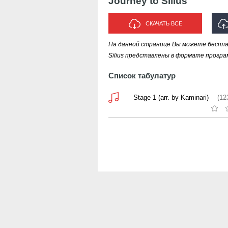
Journey to Silius
СКАЧАТЬ ВСЕ
На данной странице Вы можете бесплатн
ИСП
Silius представлены в формате програм
Список табулатур
Stage 1 (arr. by Kaminari)
(12