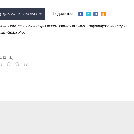
Поделиться:
ДОБАВИТЬ ТАБУЛАТУРУ
о скачать табулатуры песен Journey to Silius. Табулатуры Journey to
ОЛНИТЕЛЯ "JOURNEY TO
мы Guitar Pro.
SILIUS"
3.11 Kb)