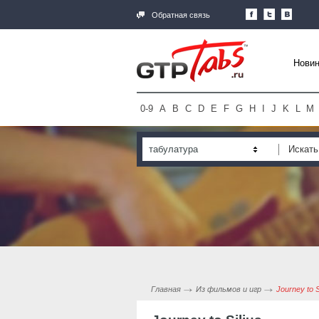
Обратная связь
Новин
0-9
A
B
C
D
E
F
G
H
I
J
K
L
M
табулатура
Главная
Из фильмов и игр
Journey to S