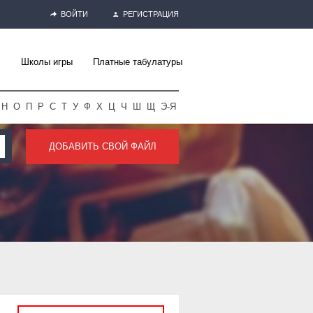
ВОЙТИ
РЕГИСТРАЦИЯ
Школы игры
Платные табулатуры
Н
О
П
Р
С
Т
У
Ф
Х
Ц
Ч
Ш
Щ
Э-Я
ДОБАВИТЬ СВОЙ ФАЙЛ