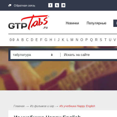
Обратная связь
Новинки
Популярные
0-9
A
B
C
D
E
F
G
H
I
J
K
L
M
N
O
P
Q
R
S
T
U
V
табулатура
Главная
Из фильмов и игр
Из учебника Happy English