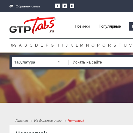
Обратная связь
Новинки
Популярные
0-9
A
B
C
D
E
F
G
H
I
J
K
L
M
N
O
P
Q
R
S
T
U
V
табулатура
Главная
Из фильмов и игр
Homestuck