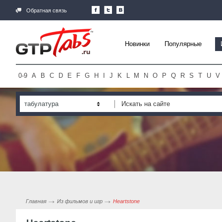
Обратная связь
Новинки
Популярные
0-9
A
B
C
D
E
F
G
H
I
J
K
L
M
N
O
P
Q
R
S
T
U
V
табулатура
Главная
Из фильмов и игр
Heartstone