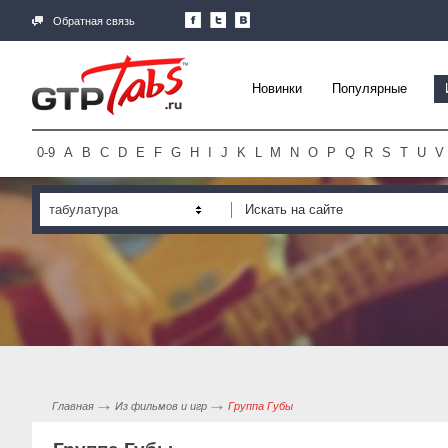
Обратная связь
Новинки
Популярные
0-9
A
B
C
D
E
F
G
H
I
J
K
L
M
N
O
P
Q
R
S
T
U
V
табулатура
Главная
Из фильмов и игр
Группа Губы