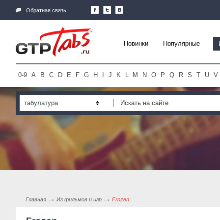
Обратная связь
Новинки
Популярные
0-9
A
B
C
D
E
F
G
H
I
J
K
L
M
N
O
P
Q
R
S
T
U
V
табулатура
Главная
Из фильмов и игр
Frozen