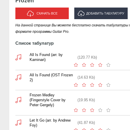
Frozen
СКАЧАТЬ ВСЕ
ДОБАВИТЬ ТАБУЛАТУРУ
На данной странице Вы можете бесплатно скачать табулатуры п
ИСПОЛНИТЕЛЯ "FROZEN"
формате программы Guitar Pro.
Список табулатур
All Is Found (arr. by
(120.77 Kb)
Kaminari)
All Is Found (OST Frozen
(14.63 Kb)
2)
Frozen Medley
(Fingerstyle Cover by
(19.95 Kb)
Peter Gergely)
Let It Go (arr. by Andrew
(41.87 Kb)
Foy)