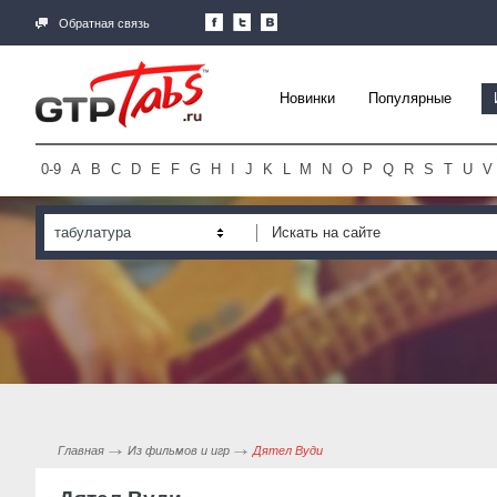
Обратная связь
Новинки
Популярные
0-9
A
B
C
D
E
F
G
H
I
J
K
L
M
N
O
P
Q
R
S
T
U
V
табулатура
Главная
Из фильмов и игр
Дятел Вуди